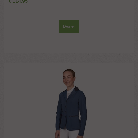
€
114
,
95
Bestel