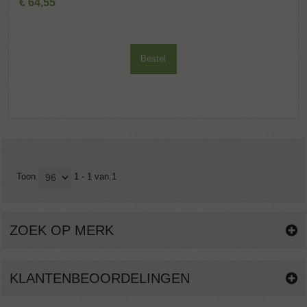
€
64
,
55
Bestel
Toon
1 - 1 van 1
ZOEK OP MERK
KLANTENBEOORDELINGEN