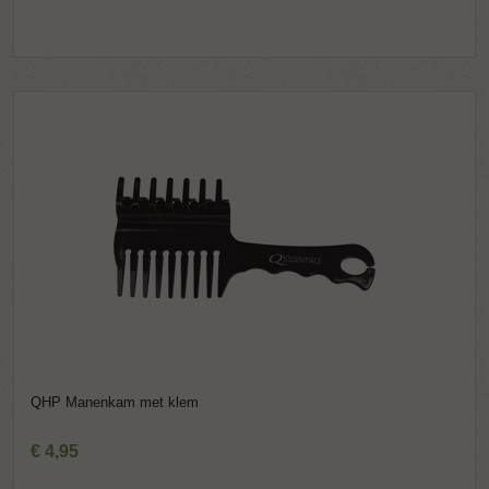
QHP Manenkam met klem
€
4
,
95