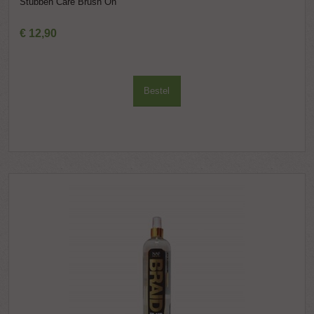
Stübben Care Brush On
€
12
,
90
Bestel