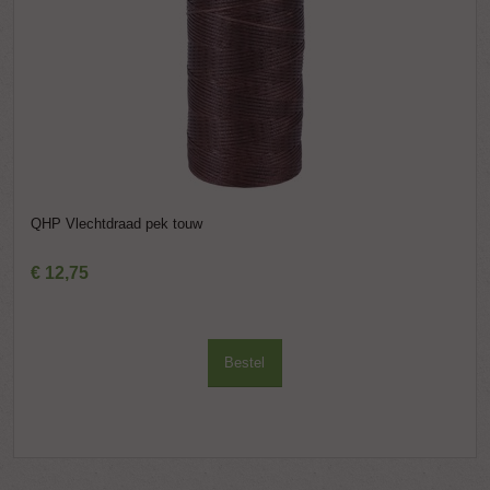
QHP Vlechtdraad pek touw
€
12
,
75
Bestel