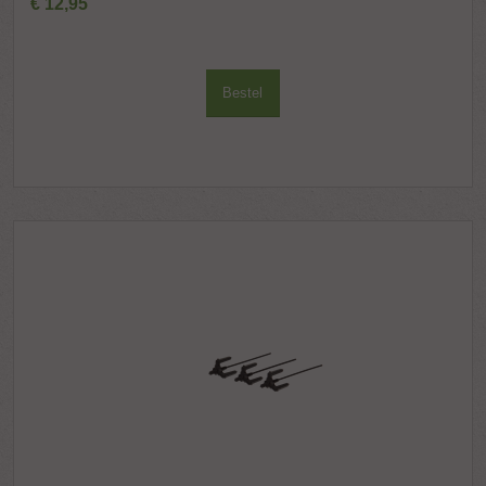
€
12
,
95
Bestel