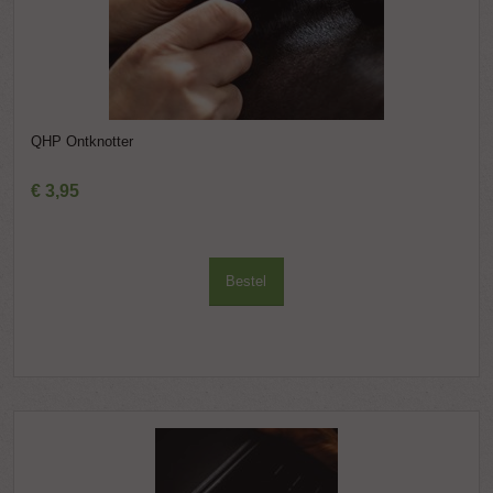
QHP Ontknotter
€
3
,
95
Bestel