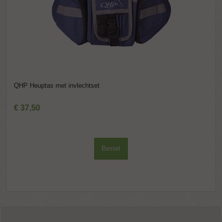
QHP Heuptas met invlechtset
€
37
,
50
Bestel