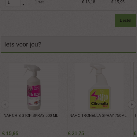
1 set
€ 13,18
€ 15,95
▼
Bestel
Iets voor jou?
NAF CRIB STOP SPRAY 500 ML
NAF CITRONELLA SPRAY 750ML
€
15
,
95
€
21
,
75
€