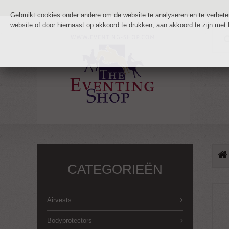
Gebruikt cookies onder andere om de website te analyseren en te verbetere
website of door hiernaast op akkoord te drukken, aan akkoord te zijn met
CATEGORIEËN
Airvests
Bodyprotectors