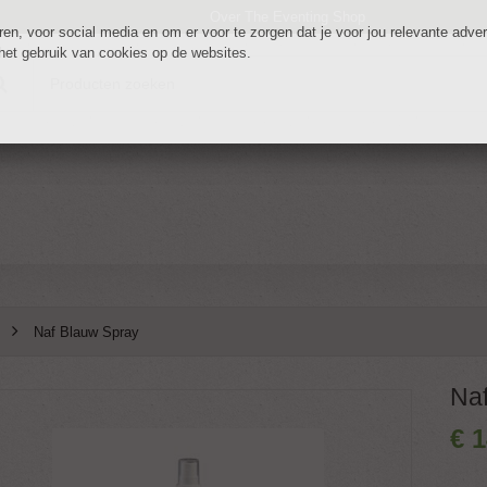
Over The Eventing Shop
n, voor social media en om er voor te zorgen dat je voor jou relevante adverte
 het gebruik van cookies op de websites.
Naf Blauw Spray
Na
€
1