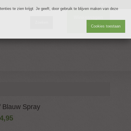
nl
nties te zien krijgt. Je geeft, door gebruik te blijven maken van deze
Winkelwagen
Zoeken
0
Cookies toestaan
f Blauw Spray
4
,
95