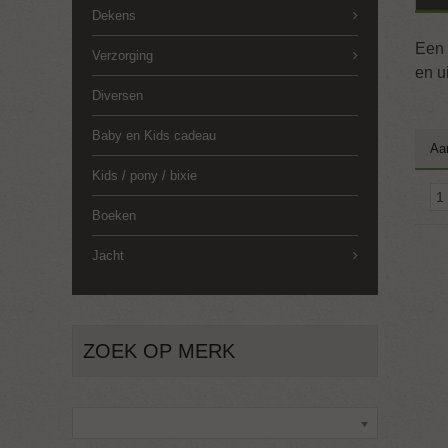
Dekens
Een 
Verzorging
en u
Diversen
Baby en Kids cadeau
Aa
Kids / pony / bixie
Boeken
Jacht
ZOEK OP MERK