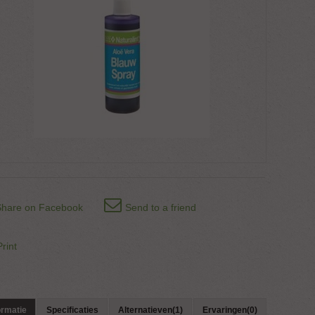
Share on Facebook
Send to a friend
Print
ormatie
Specificaties
Alternatieven(1)
Ervaringen(0)