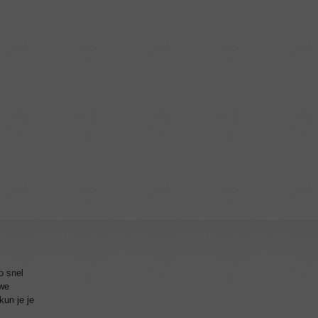
o snel
 we
kun je je