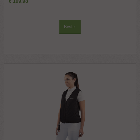
€
199
,
98
Bestel