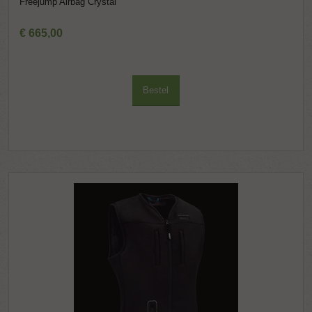
Freejump Airbag Crystal
€
665
,
00
Bestel