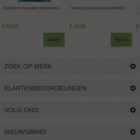
Robinson Hoefpads Animalintex
Werelds beste hoefolie (WBHO)
K
€
10
,
95
€
19
,
95
€
Bestel
Bestel
ZOEK OP MERK
KLANTENBEOORDELINGEN
VOLG ONS!
NIEUWSBRIEF