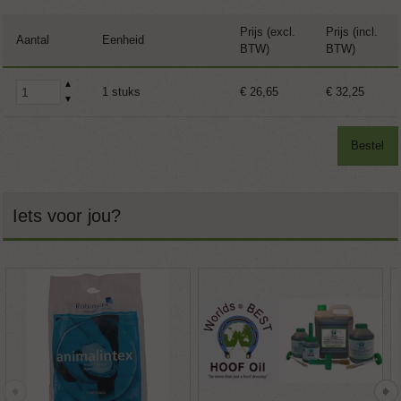
Prijs (excl.
Prijs (incl.
Aantal
Eenheid
BTW)
BTW)
▲
1 stuks
€ 26,65
€ 32,25
▼
Bestel
Iets voor jou?