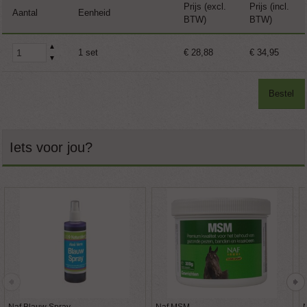
Prijs (excl.
Prijs (incl.
Aantal
Eenheid
BTW)
BTW)
▲
1 set
€ 28,88
€ 34,95
▼
Bestel
Iets voor jou?