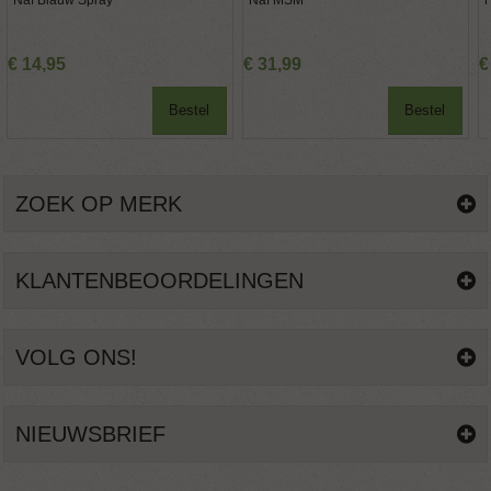
Naf Blauw Spray
Naf MSM
€
14
,
95
€
31
,
99
€
Bestel
Bestel
ZOEK OP MERK
KLANTENBEOORDELINGEN
VOLG ONS!
NIEUWSBRIEF