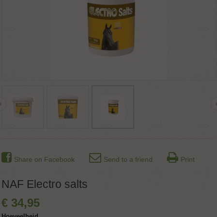
Share on Facebook
Send to a friend
Print
NAF Electro salts
€
34
,
95
Hoeveelheid