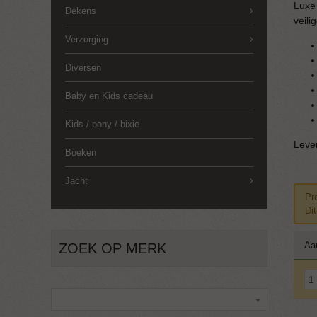
Luxe
Dekens
veili
Verzorging
Diversen
Baby en Kids cadeau
Kids / pony / bixie
Lever
Boeken
Jacht
Pr
Di
Aa
ZOEK OP MERK