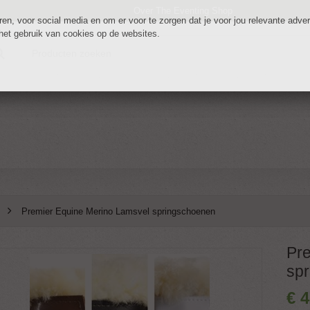
Over The Eventing Shop
n, voor social media en om er voor te zorgen dat je voor jou relevante adverte
 het gebruik van cookies op de websites.
Premier Equine Merino Lamsvel springschoenen
Pre
sp
€
4