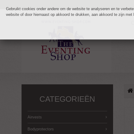
Gebruikt cookies onder andere om de website te analyseren en te verbetere
website of door hiernaast op akkoord te drukken, aan akkoord te zijn met
CATEGORIEËN
Airvests
Bodyprotectors