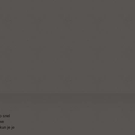
o snel
 we
kun je je