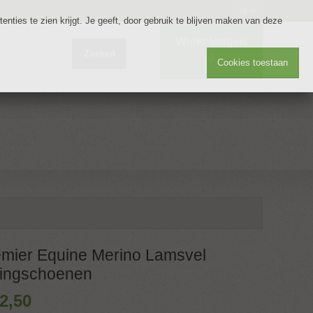
nl
nties te zien krijgt. Je geeft, door gebruik te blijven maken van deze
Winkelwagen
Zoeken
0
Cookies toestaan
mier Equine Merino Lamsvel
ringschoenen
2
,
50