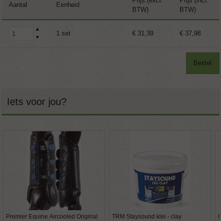
Prijs (excl.
Prijs (incl.
Aantal
Eenheid
BTW)
BTW)
▲
1 set
€ 31,39
€ 37,98
▼
Bestel
Iets voor jou?
Premier Equine Aircooled Original
TRM Staysound klei - clay
O