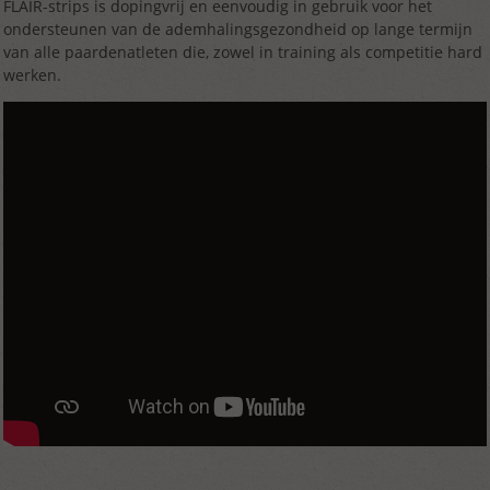
FLAIR-strips is dopingvrij en eenvoudig in gebruik voor het
ondersteunen van de ademhalingsgezondheid op lange termijn
van alle paardenatleten die, zowel in training als competitie hard
werken.