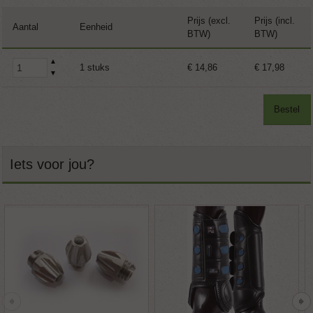
Prijs (excl.
Prijs (incl.
Aantal
Eenheid
BTW)
BTW)
▲
1 stuks
€ 14,86
€ 17,98
▼
Bestel
Iets voor jou?