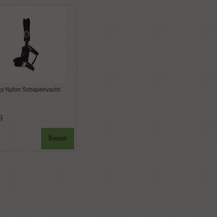
ky Nylon Schapenvacht
9
Bestel