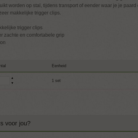
uikt worden op stal, tijdens transport of eender waar je je paard
zeer makkelijke trigger clips.
kelijke trigger clips
er zachte en comfortabele grip
lon
ntal
Eenheid
▲
1 set
▼
ts voor jou?