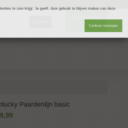
nl
nties te zien krijgt. Je geeft, door gebruik te blijven maken van deze
Winkelwagen
Zoeken
0
Cookies toestaan
tucky Paardenlijn basic
9
,
99