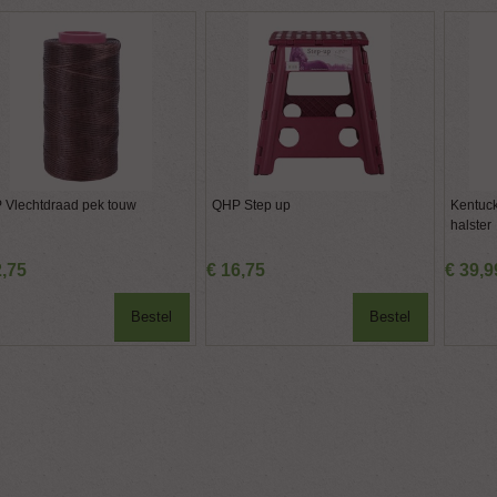
 Vlechtdraad pek touw
QHP Step up
Kentuc
halster
2
,
75
€
16
,
75
€
39
,
9
Bestel
Bestel