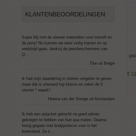
KLANTENBEOORDELINGEN
Super blij met de nieuwe materialen voor mezelf en
de pony! Nu kunnen we weer veilig trainen en op
wedstrijd gaan, dankzij de peesbeschermers van
Q...
QHP
Tibe uit België
€
1
ik had mijn waardering in sterren vergeten te geven,
maar dat is uiteraard top klasse en zeker de 5
sterren * waard !
Helena van der Steege uit Amsterdam
Ik heb een airjacket gekocht na goed advies
gekregen te hebben van hun qua maten. Daarna
bezig gegaan met bodyprotecor voor in het
buitenland. Ze s...