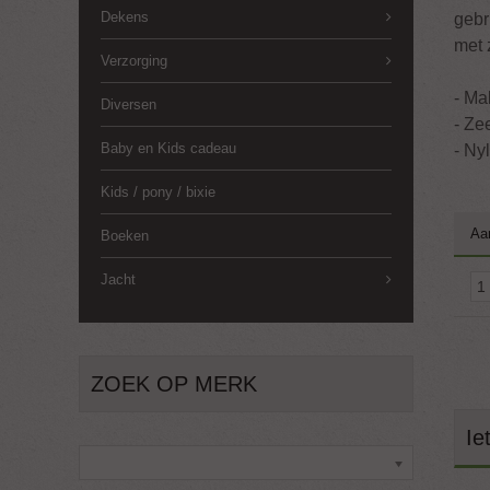
Dekens
gebr
met 
Verzorging
- Mak
Diversen
- Ze
Baby en Kids cadeau
- Ny
Kids / pony / bixie
Aa
Boeken
Jacht
ZOEK OP MERK
Ie