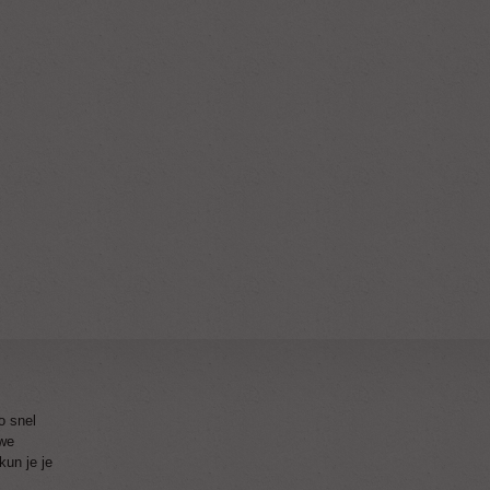
o snel
 we
kun je je