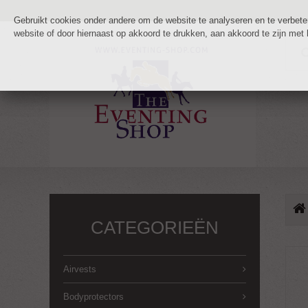
Gebruikt cookies onder andere om de website te analyseren en te verbetere
website of door hiernaast op akkoord te drukken, aan akkoord te zijn met
CATEGORIEËN
Airvests
Bodyprotectors