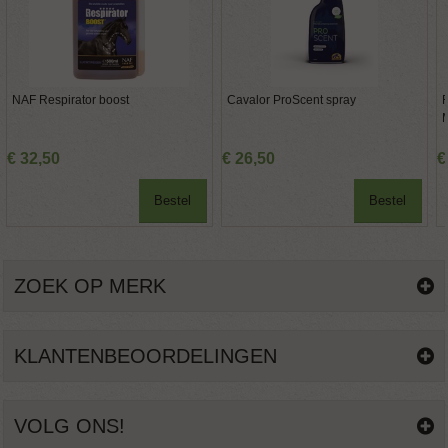
NAF Respirator boost
Cavalor ProScent spray
F
€
32
,
50
€
26
,
50
€
Bestel
Bestel
ZOEK OP MERK
KLANTENBEOORDELINGEN
VOLG ONS!