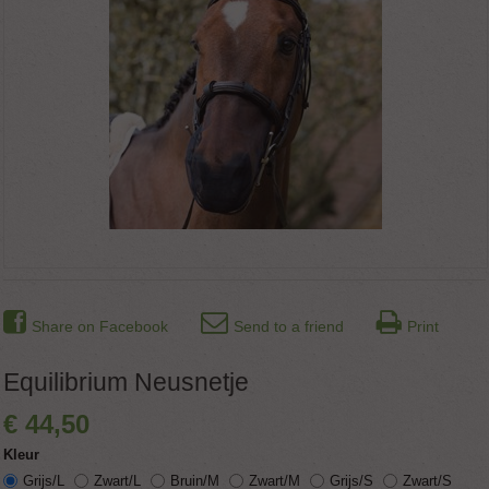
Share on Facebook
Send to a friend
Print
Equilibrium Neusnetje
€
44
,
50
Kleur
Grijs/L
Zwart/L
Bruin/M
Zwart/M
Grijs/S
Zwart/S