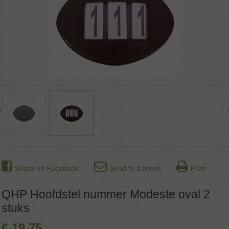
Share on Facebook
Send to a friend
Print
QHP Hoofdstel nummer Modeste oval 2
stuks
€
19
,
75