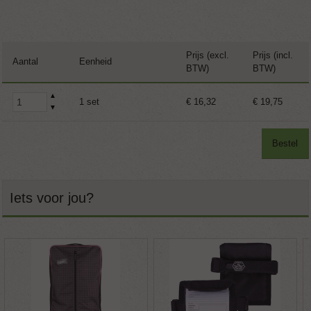
Prijs (excl.
Prijs (incl.
Aantal
Eenheid
BTW)
BTW)
▲
1 set
€ 16,32
€ 19,75
▼
Bestel
Iets voor jou?