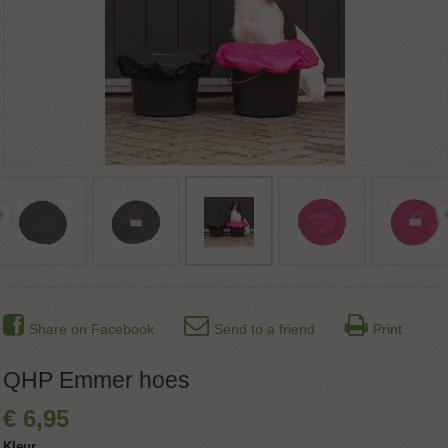
Share on Facebook
Send to a friend
Print
QHP Emmer hoes
€
6
,
95
Kleur