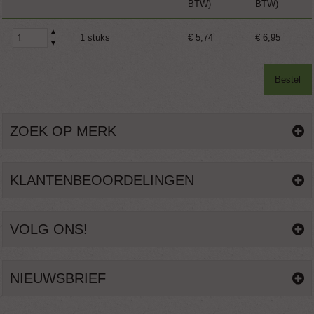
BTW)
BTW)
▲
1 stuks
€ 5,74
€ 6,95
▼
Bestel
ZOEK OP MERK
KLANTENBEOORDELINGEN
VOLG ONS!
NIEUWSBRIEF