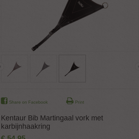
Share on Facebook
Print
Kentaur Bib Martingaal vork met
karbijnhaakring
€
54
,
95