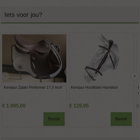
Iets voor jou?
Kentaur Zadel Performer 17,5 Inch
Kentaur Hoofdstel Hamilton
K
m
€
1.995
,
00
€
129
,
95
€
Bestel
Bestel