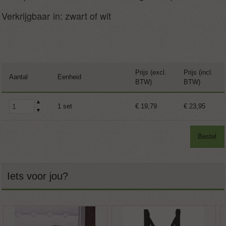
Verkrijgbaar in: zwart of wit
Prijs (excl.
Prijs (incl.
Aantal
Eenheid
BTW)
BTW)
▲
1 set
€ 19,79
€ 23,95
▼
Bestel
Iets voor jou?