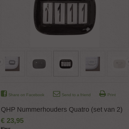
Share on Facebook
Send to a friend
Print
QHP Nummerhouders Quatro (set van 2)
€
23
,
95
Kleur