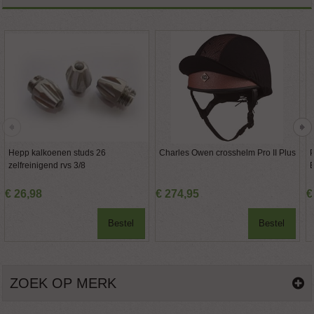
Hepp kalkoenen studs 26
Charles Owen crosshelm Pro II Plus
P
zelfreinigend rvs 3/8
E
€
26
,
98
€
274
,
95
€
Bestel
Bestel
ZOEK OP MERK