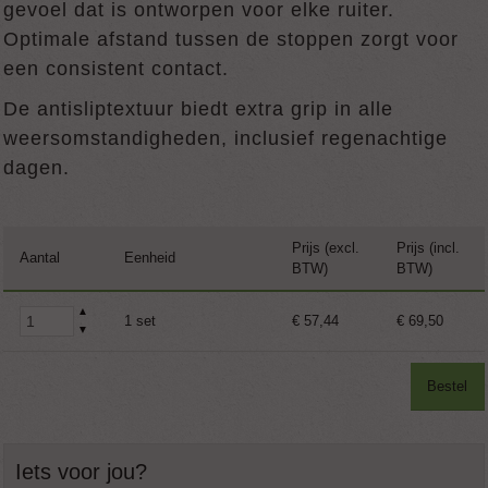
gevoel dat is ontworpen voor elke ruiter.
Optimale afstand tussen de stoppen zorgt voor
een consistent contact.
De antisliptextuur biedt extra grip in alle
weersomstandigheden, inclusief regenachtige
dagen.
Prijs (excl.
Prijs (incl.
Aantal
Eenheid
BTW)
BTW)
▲
1 set
€ 57,44
€ 69,50
▼
Bestel
Iets voor jou?