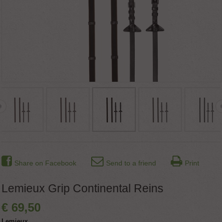
Share on Facebook
Send to a friend
Print
Lemieux Grip Continental Reins
€
69
,
50
Lemieux