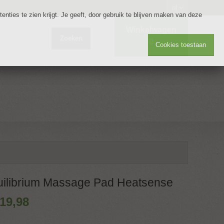
nl
nties te zien krijgt. Je geeft, door gebruik te blijven maken van deze
Winkelwagen
Zoeken
0
Cookies toestaan
uilibrium Massage Pad Heatsense
19
,
98