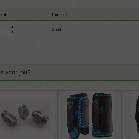
ntal
Eenheid
▲
1 set
▼
ts voor jou?