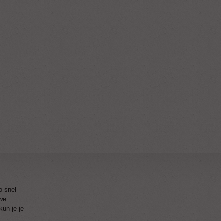
o snel
 we
kun je je