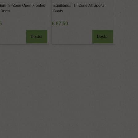
rium Tri-Zone Open Fronted
Equilibrium Tri-Zone All Sports
Premier Eq
 Boots
Boots
Eventing B
5
€
87
,
50
€
81
,
98
Bestel
Bestel