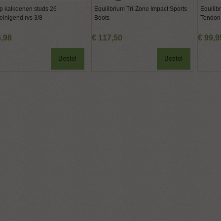
p kalkoenen studs 26
Equilibrium Tri-Zone Impact Sports
Equilib
reinigend rvs 3/8
Boots
Tendon
6
,
98
€
117
,
50
€
99
,
9
Bestel
Bestel