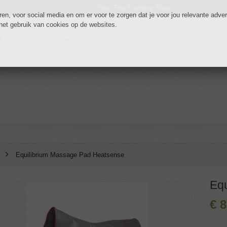
Over The Eventing Shop
n, voor social media en om er voor te zorgen dat je voor jou relevante adverte
 het gebruik van cookies op de websites.
Equilibrium Massage Pad Heatsense
Eq
€
8