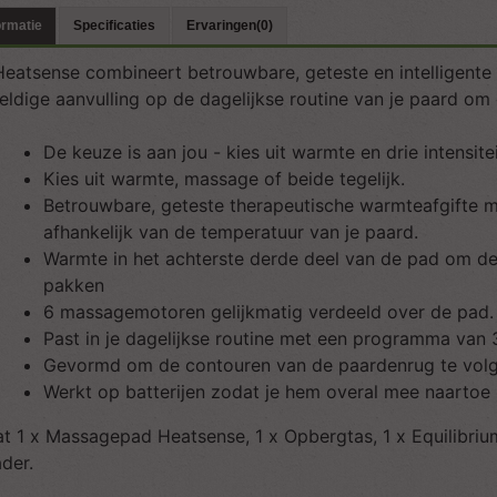
ormatie
Specificaties
Ervaringen(0)
eatsense combineert betrouwbare, geteste en intelligent
ldige aanvulling op de dagelijkse routine van je paard o
De keuze is aan jou - kies uit warmte en drie intensit
Kies uit warmte, massage of beide tegelijk.
Betrouwbare, geteste therapeutische warmteafgifte m
afhankelijk van de temperatuur van je paard.
Warmte in het achterste derde deel van de pad om 
pakken
6 massagemotoren gelijkmatig verdeeld over de pad.
Past in je dagelijkse routine met een programma van 
Gevormd om de contouren van de paardenrug te volge
Werkt op batterijen zodat je hem overal mee naartoe
t 1 x Massagepad Heatsense, 1 x Opbergtas, 1 x Equilibrium
der.