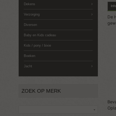
Dekens
Inf
Verzorging
De H
gewe
Diversen
Baby en Kids cadeau
Kids / pony / bixie
Boeken
Jacht
ZOEK OP MERK
Beva
Opla