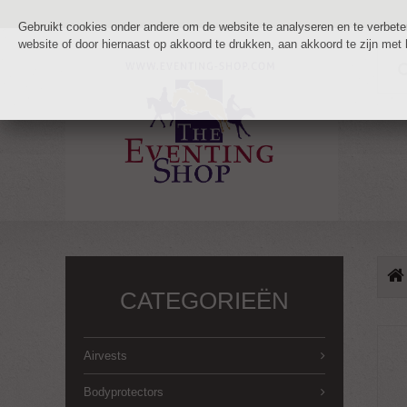
Gebruikt cookies onder andere om de website te analyseren en te verbetere
website of door hiernaast op akkoord te drukken, aan akkoord te zijn met
CATEGORIEËN
Airvests
Bodyprotectors