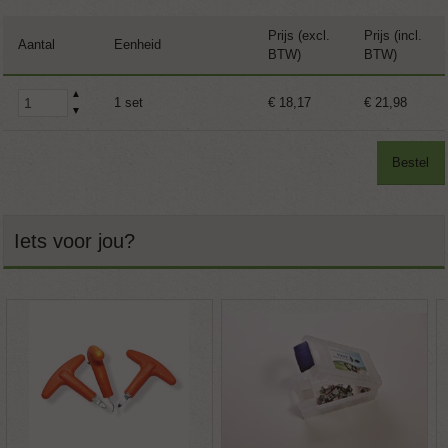
Prijs (excl.
Prijs (incl.
Aantal
Eenheid
BTW)
BTW)
▲
1 set
€ 18,17
€ 21,98
▼
Bestel
Iets voor jou?