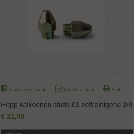
Share on Facebook
Send to a friend
Print
Hepp kalkoenen studs 03 zelfreinigend 3/8
€
21
,
98