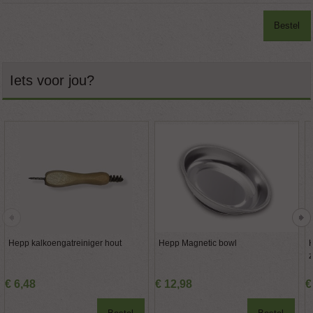
Bestel
Iets voor jou?
Hepp kalkoengatreiniger hout
Hepp Magnetic bowl
H
z
€
6
,
48
€
12
,
98
€