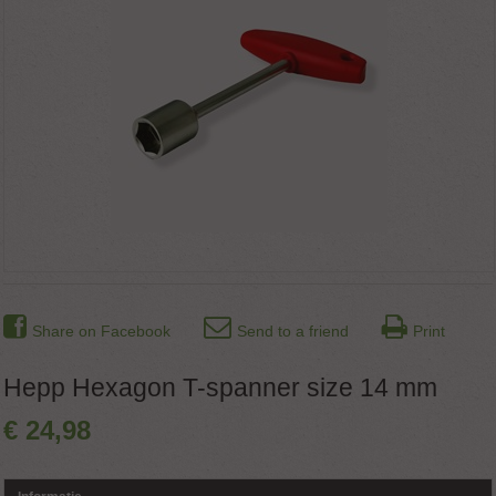
Share on Facebook
Send to a friend
Print
Hepp Hexagon T-spanner size 14 mm
€
24
,
98