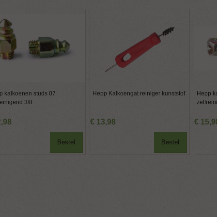
p kalkoenen studs 07
Hepp Kalkoengat reiniger kunststof
Hepp k
reinigend 3/8
zelfrei
2
,
98
€
13
,
98
€
15
,
9
Bestel
Bestel