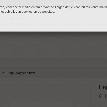
Over The Eventing Shop
n, voor social media en om er voor te zorgen dat je voor jou relevante adverte
 het gebruik van cookies op de websites.
Hepp Magnetic bowl
He
€
1