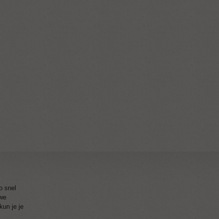
o snel
 we
kun je je