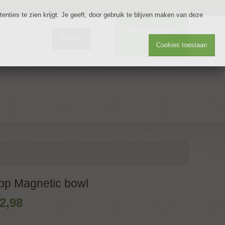
nl
nties te zien krijgt. Je geeft, door gebruik te blijven maken van deze
Winkelwagen
Zoeken
0
Cookies toestaan
pp Magnetic bowl
2
,
98