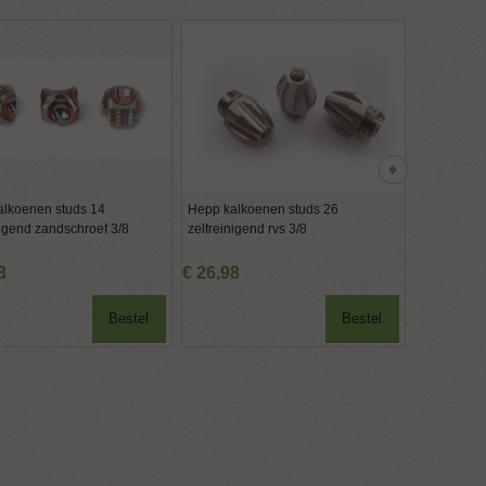
alkoenen studs 14
Hepp kalkoenen studs 26
Hepp Tap 
nigend zandschroef 3/8
zelfreinigend rvs 3/8
8
€
26
,
98
€
13
,
75
Bestel
Bestel