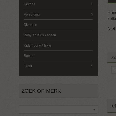
Dekens
Hand
Verzorging
kalk
Diversen
Niet
Baby en Kids cadeau
Kids / pony / bixie
Boeken
Aa
Jacht
ZOEK OP MERK
Ie