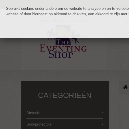
Gebruikt cookies onder andere om de website te analyseren en te verbetere
website of door hiernaast op akkoord te drukken, aan akkoord te zijn met
CATEGORIEËN
Airvests
Bodyprotectors