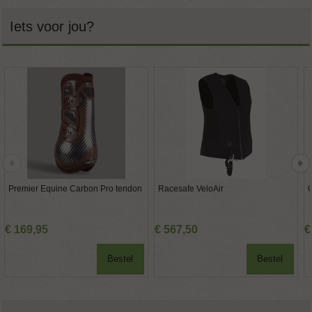
Iets voor jou?
Premier Equine Carbon Pro tendon
Racesafe VeloAir
Q
€
169
,
95
€
567
,
50
€
Bestel
Bestel