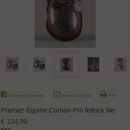
Share on Facebook
Send to a friend
Print
Premier Equine Carbon Pro fetlock lite
€
134
,
95
Kleur