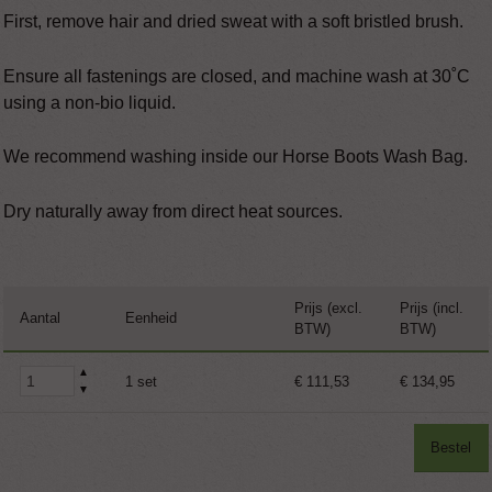
First, remove hair and dried sweat with a soft bristled brush.
Ensure all fastenings are closed, and machine wash at 30˚C
using a non-bio liquid.
We recommend washing inside our Horse Boots Wash Bag.
Dry naturally away from direct heat sources.
Prijs (excl.
Prijs (incl.
Aantal
Eenheid
BTW)
BTW)
▲
1 set
€ 111,53
€ 134,95
▼
Bestel